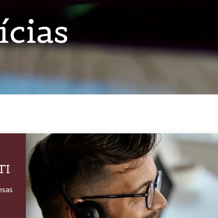
ícias
TI
esas