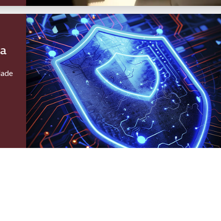
ra
dade
ENTO