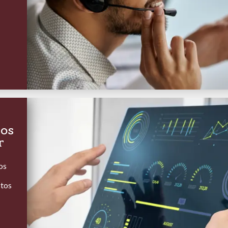
dos
r
os
stos