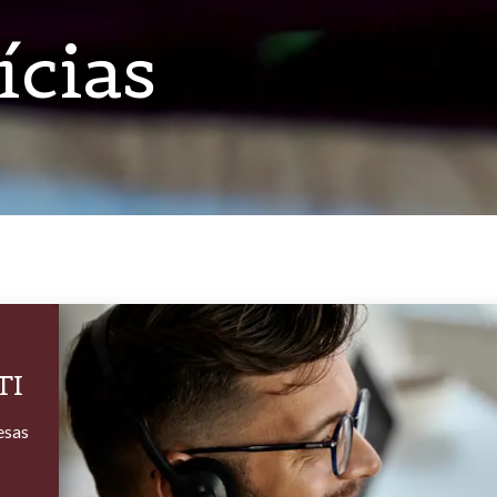
ícias
TI
esas