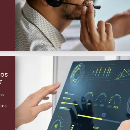
dos
r
os
stos