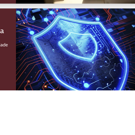
ra
dade
ENTO